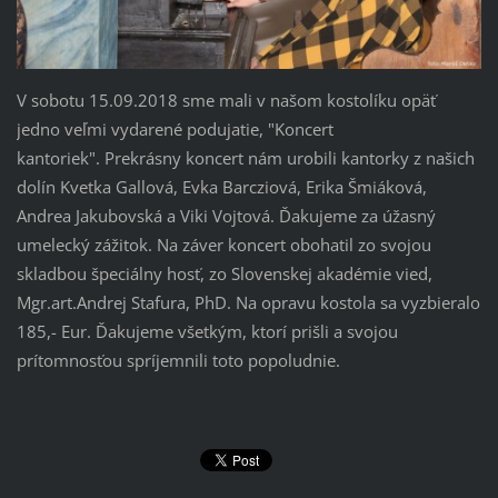
V sobotu 15.09.2018 sme mali v našom kostolíku opäť
jedno veľmi vydarené podujatie, "Koncert
kantoriek". Prekrásny koncert nám urobili kantorky z našich
dolín Kvetka Gallová, Evka Barcziová, Erika Šmiáková,
Andrea Jakubovská a Viki Vojtová. Ďakujeme za úžasný
umelecký zážitok. Na záver koncert obohatil zo svojou
skladbou špeciálny hosť, zo Slovenskej akadémie vied,
Mgr.art.Andrej Stafura, PhD. Na opravu kostola sa vyzbieralo
185,- Eur. Ďakujeme všetkým, ktorí prišli a svojou
prítomnosťou spríjemnili toto popoludnie.