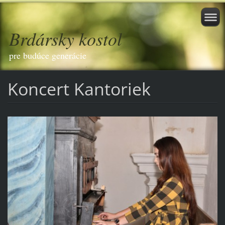
Brdársky kostol
pre budúce generácie
Koncert Kantoriek